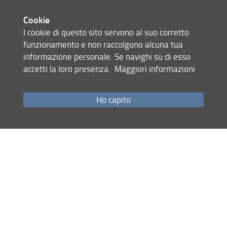
Cookie
I cookie di questo sito servono al suo corretto
funzionamento e non raccolgono alcuna tua
informazione personale. Se navighi su di esso
accetti la loro presenza.
Maggiori informazioni
Mappa del sito
RSS feed
Ho capito
Privacy
Note Legali
Accessibilità e usabilità
Monitoraggio
Area personale