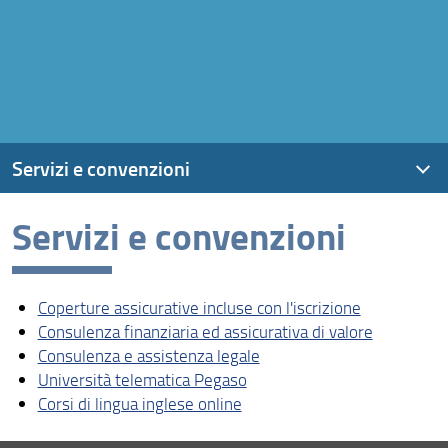
Servizi e convenzioni
Servizi e convenzioni
Coperture assicurative incluse con l'iscrizione
Consulenza finanziaria ed assicurativa di valore
Coperture assicurative incluse con l'iscrizione
Consulenza e assistenza legale
Consulenza finanziaria ed assicurativa di valore
Università telematica Pegaso
Consulenza e assistenza legale
Università telematica Pegaso
Corsi di lingua inglese online
Corsi di lingua inglese online