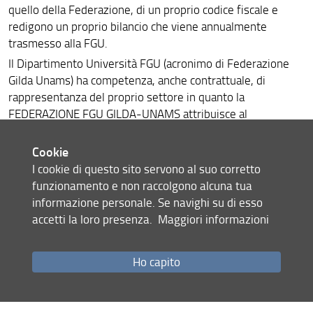
quello della Federazione, di un proprio codice fiscale e
redigono un proprio bilancio che viene annualmente
trasmesso alla FGU.
Il Dipartimento Università FGU (acronimo di Federazione
Gilda Unams) ha competenza, anche contrattuale, di
rappresentanza del proprio settore in quanto la
FEDERAZIONE FGU GILDA-UNAMS attribuisce al
Dipartimento le prerogative sindacali che derivano dalla
sua consistenza, ed i singoli associati sono tenuti al
Cookie
pagamento di una quota di iscrizione nella misura stabilita
I cookie di questo sito servono al suo corretto
dagli organi statutari conformandosi pertanto alle
funzionamento e non raccolgono alcuna tua
disposizioni statutarie e regolamentari della Federazione
informazione personale. Se navighi su di esso
FGU GILDA-UNAMS e deliberate dal Congresso Nazionale o
accetti la loro presenza.
Maggiori informazioni
altro organo statutario ad esso delegato.
La FGU Dipartimento Università persegue le seguenti
Ho capito
finalità:
partecipa alla contrattazione collettiva nazionale e