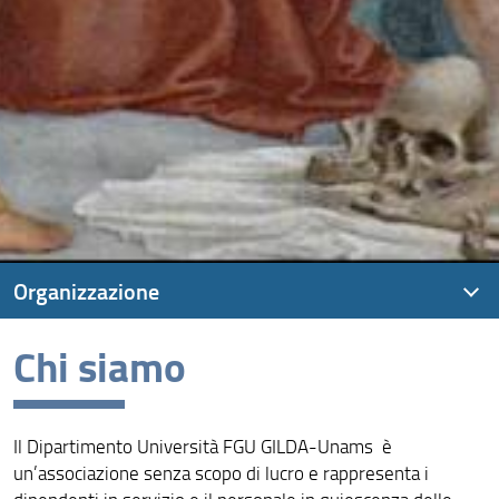
Organizzazione
Chi siamo
Chi siamo
Storia della Federazione
Il Dipartimento Università FGU GILDA-Unams è
un’associazione senza scopo di lucro e rappresenta i