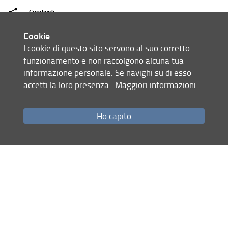
Comunicati 2021
Condividi
Comunicati 2020
Cookie
ultimo aggiornamento
Comunicati 2019
I cookie di questo sito servono al suo corretto
02.02.2026
funzionamento e non raccolgono alcuna tua
Comunicati 2018
informazione personale. Se navighi su di esso
accetti la loro presenza.
Maggiori informazioni
Convenzioni
Mappa del sito
RSS feed
Eventi FGU Unifi
Ho capito
CUN
Privacy
Note Legali
Il tavolo è servito
Accessibilità e usabilità
Monitoraggio
Area personale