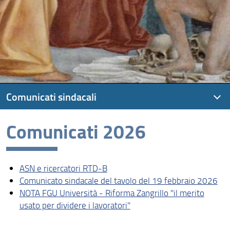
Comunicati sindacali
Comunicati 2026
Comunicati 2026
Comunicati 2025
ASN e ricercatori RTD-B
Comunicati 2024
Comunicato sindacale del tavolo del 19 febbraio 2026
Comunicati 2023
NOTA FGU Università - Riforma Zangrillo ''il merito
usato per dividere i lavoratori''
Comunicati 2022