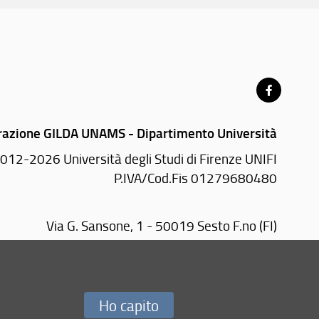
razione GILDA UNAMS - Dipartimento Università
012-2026 Università degli Studi di Firenze UNIFI
P.IVA/Cod.Fis 01279680480
Via G. Sansone, 1 - 50019 Sesto F.no (FI)
Tel.: +39 055 4572089
Cell.: +39 371 3996111
E-mail:
fgu(AT)unifi.it
Ho capito
Redazione Web