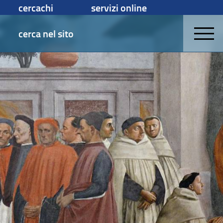
cercachi
servizi online
cerca nel sito